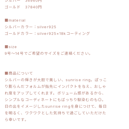
シルバー 36960円
ゴールド 37840円
■material
シルバーカラー：silver925
ゴールドカラー：silver925×18kコーティング
■size
9号〜14号でご希望のサイズをご連絡ください。
■商品について
シルバーの輝きが大胆で美しい、sunrise ring。ぽっこ
り膨らんだフォルムが指先にインパクトを与え、おしゃ
れ度をアップしてくれます。ボリューム感があるから、
シンプルなコーディネートにもばっちり馴染むのも◎。
日の出をイメージしたsunrise ringを身につけて、毎日
を明るく、ワクワクとした気持ちで過ごしていただけた
ら幸いです。