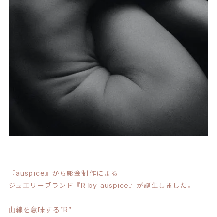
『auspice』から彫金制作による
ジュエリーブランド『R by auspice』が誕生しました。
曲線を意味する”R”