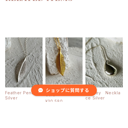
Feather Pendant
ショップに質問する
Feather Pendant
Paisley Neckla
Gold
Silver
ce Silver
¥30,580
¥29,700
¥27,500